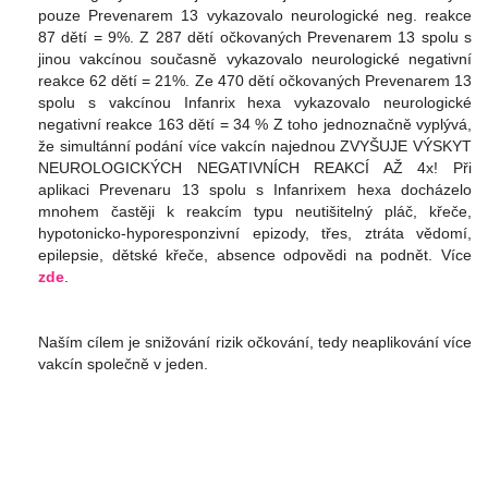
pouze Prevenarem 13 vykazovalo neurologické neg. reakce
87 dětí = 9%. Z 287 dětí očkovaných Prevenarem 13 spolu s
jinou vakcínou současně vykazovalo neurologické negativní
reakce 62 dětí = 21%. Ze 470 dětí očkovaných Prevenarem 13
spolu s vakcínou Infanrix hexa vykazovalo neurologické
negativní reakce 163 dětí = 34 % Z toho jednoznačně vyplývá,
že simultánní podání více vakcín najednou ZVYŠUJE VÝSKYT
NEUROLOGICKÝCH NEGATIVNÍCH REAKCÍ AŽ 4x! Při
aplikaci Prevenaru 13 spolu s Infanrixem hexa docházelo
mnohem častěji k reakcím typu neutišitelný pláč, křeče,
hypotonicko-hyporesponzivní epizody, třes, ztráta vědomí,
epilepsie, dětské křeče, absence odpovědi na podnět. Více
zde
.
Naším cílem je snižování rizik očkování, tedy neaplikování více
vakcín společně v jeden.