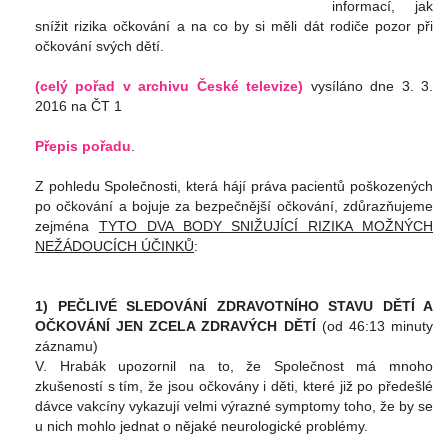
informací, jak
snížit rizika očkování a na co by si měli dát rodiče pozor při
očkování svých dětí.
(celý pořad v archivu České televize)
vysíláno dne 3. 3.
2016 na ČT 1
Přepis pořadu
.
Z pohledu Společnosti, která hájí práva pacientů poškozených
po očkování a bojuje za bezpečnější očkování, zdůrazňujeme
zejména
TYTO DVA BODY SNIŽUJÍCÍ RIZIKA MOŽNÝCH
NEŽÁDOUCÍCH ÚČINKŮ
:
1) PEČLIVÉ SLEDOVÁNÍ ZDRAVOTNÍHO STAVU DĚTÍ A
OČKOVÁNÍ JEN ZCELA ZDRAVÝCH DĚTÍ
(od 46:13 minuty
záznamu)
V. Hrabák upozornil na to, že Společnost má mnoho
zkušeností s tím, že jsou očkovány i děti, které již po předešlé
dávce vakcíny vykazují velmi výrazné symptomy toho, že by se
u nich mohlo jednat o nějaké neurologické problémy.