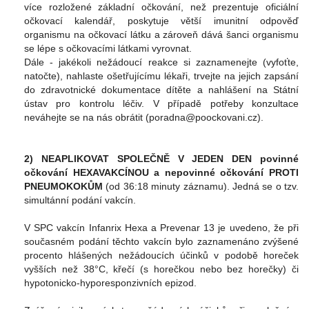
více rozložené základní očkování, než prezentuje oficiální
očkovací kalendář, poskytuje větší imunitní odpověď
organismu na očkovací látku a zároveň dává šanci organismu
se lépe s očkovacími látkami vyrovnat.
Dále - jakékoli nežádoucí reakce si zaznamenejte (vyfoťte,
natočte), nahlaste ošetřujícímu lékaři, trvejte na jejich zapsání
do zdravotnické dokumentace dítěte a nahlášení na Státní
ústav pro kontrolu léčiv. V případě potřeby konzultace
neváhejte se na nás obrátit (poradna@poockovani.cz).
2) NEAPLIKOVAT SPOLEČNĚ V JEDEN DEN povinné
očkování HEXAVAKCÍNOU a nepovinné očkování PROTI
PNEUMOKOKŮM
(od 36:18 minuty záznamu). Jedná se o tzv.
simultánní podání vakcín.
V SPC vakcín Infanrix Hexa a Prevenar 13 je uvedeno, že při
současném podání těchto vakcín bylo zaznamenáno zvýšené
procento hlášených nežádoucích účinků v podobě horeček
vyšších než 38°C, křečí (s horečkou nebo bez horečky) či
hypotonicko-hyporesponzivních epizod.