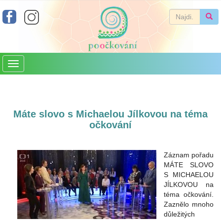
Toggle
navigation
Máte slovo s Michaelou Jílkovou na téma
očkování
Záznam pořadu
MÁTE SLOVO
S MICHAELOU
JÍLKOVOU na
téma očkování.
Zaznělo mnoho
důležitých