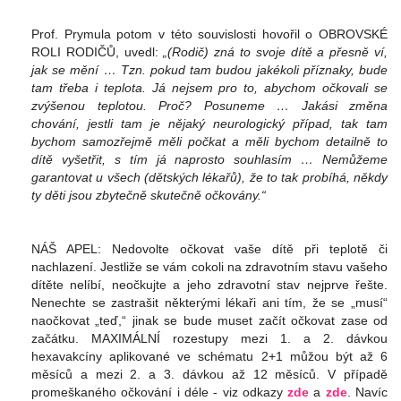
Prof. Prymula potom v této souvislosti hovořil o OBROVSKÉ
ROLI RODIČŮ, uvedl:
„(Rodič) zná to svoje dítě a přesně ví,
jak se mění … Tzn. pokud tam budou jakékoli příznaky, bude
tam třeba i teplota. Já nejsem pro to, abychom očkovali se
zvýšenou teplotou. Proč? Posuneme … Jakási změna
chování, jestli tam je nějaký neurologický případ, tak tam
bychom samozřejmě měli počkat a měli bychom detailně to
dítě vyšetřit, s tím já naprosto souhlasím … Nemůžeme
garantovat u všech (dětských lékařů), že to tak probíhá, někdy
ty děti jsou zbytečně skutečně očkovány.“
NÁŠ APEL: Nedovolte očkovat vaše dítě při teplotě či
nachlazení. Jestliže se vám cokoli na zdravotním stavu vašeho
dítěte nelíbí, neočkujte a jeho zdravotní stav nejprve řešte.
Nenechte se zastrašit některými lékaři ani tím, že se „musí“
naočkovat „teď,“ jinak se bude muset začít očkovat zase od
začátku. MAXIMÁLNÍ rozestupy mezi 1. a 2. dávkou
hexavakcíny aplikované ve schématu 2+1 můžou být až 6
měsíců a mezi 2. a 3. dávkou až 12 měsíců. V případě
promeškaného očkování i déle - viz odkazy
zde
a
zde
. Navíc