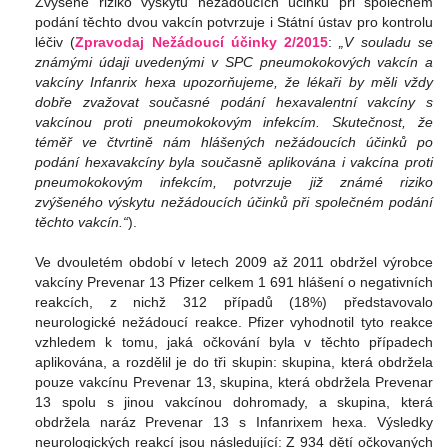
Zvýšené riziko výskytu nežádoucích účinků při společném
podání těchto dvou vakcín potvrzuje i Státní ústav pro kontrolu
léčiv (
Zpravodaj Nežádoucí účinky 2/2015
:
„V souladu se
známými údaji uvedenými v SPC pneumokokových vakcín a
vakcíny Infanrix hexa upozorňujeme, že lékaři by měli vždy
dobře zvažovat současné podání hexavalentní vakcíny s
vakcínou proti pneumokokovým infekcím. Skutečnost, že
téměř ve čtvrtině nám hlášených nežádoucích účinků po
podání hexavakcíny byla současně aplikována i vakcína proti
pneumokokovým infekcím, potvrzuje již známé riziko
zvýšeného výskytu nežádoucích účinků při společném podání
těchto vakcín.“
).
Ve dvouletém období v letech 2009 až 2011 obdržel výrobce
vakcíny Prevenar 13 Pfizer celkem 1 691 hlášení o negativních
reakcích, z nichž 312 případů (18%) představovalo
neurologické nežádoucí reakce. Pfizer vyhodnotil tyto reakce
vzhledem k tomu, jaká očkování byla v těchto případech
aplikována, a rozdělil je do tři skupin: skupina, která obdržela
pouze vakcínu Prevenar 13, skupina, která obdržela Prevenar
13 spolu s jinou vakcínou dohromady, a skupina, která
obdržela naráz Prevenar 13 s Infanrixem hexa. Výsledky
neurologických reakcí jsou následující: Z 934 dětí očkovaných